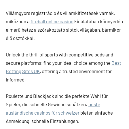
Villámgyors regisztráció és villámkifizetések várnak,
miközben a
fireball online casino
kínálatában könnyedén
elmerülhetsz a szórakoztató slotok világában, bármikor
élő osztókkal.
Unlock the thrill of sports with competitive odds and
secure platforms; find your ideal choice among the
Best
Betting Sites UK
, offering a trusted environment for
informed.
Roulette und Blackjack sind die perfekte Wahl für
Spieler, die schnelle Gewinne schätzen:
beste
ausländische casinos für schweizer
bieten einfache
Anmeldung, schnelle Einzahlungen.