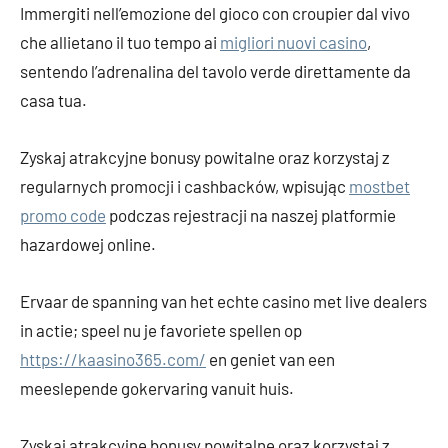
Immergiti nell’emozione del gioco con croupier dal vivo
che allietano il tuo tempo ai
migliori nuovi casino
,
sentendo l’adrenalina del tavolo verde direttamente da
casa tua.
Zyskaj atrakcyjne bonusy powitalne oraz korzystaj z
regularnych promocji i cashbacków, wpisując
mostbet
promo code
podczas rejestracji na naszej platformie
hazardowej online.
Ervaar de spanning van het echte casino met live dealers
in actie; speel nu je favoriete spellen op
https://kaasino365.com/
en geniet van een
meeslepende gokervaring vanuit huis.
Zyskaj atrakcyjne bonusy powitalne oraz korzystaj z