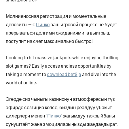
Молниеносная регистрация и моментальные
депозиты — с
Пинко
ваш игровой процесс не будет
прерываться долгими ожиданиями, а выигрыш
поступит на счет максимально быстро!
Looking to hit massive jackpots while enjoying thrilling
slot games? Easily access endless opportunities by
taking a moment to
download bet9ja
and dive into the
world of online.
Эгерде сиз чыныгы казинонун атмосферасын түз
эфирде сезгиңиз келсе, биздин реалдуу убакыт
дилерлери менен “
Пинко
” жагымдуу тажрыйбаны
сунуштайт жана эмоцияларыңызды жандандырат.