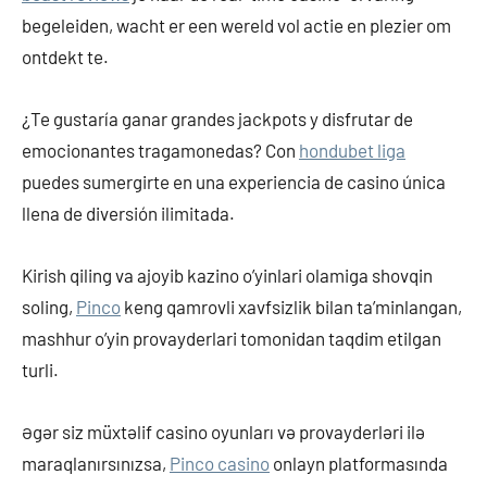
begeleiden, wacht er een wereld vol actie en plezier om
ontdekt te.
¿Te gustaría ganar grandes jackpots y disfrutar de
emocionantes tragamonedas? Con
hondubet liga
puedes sumergirte en una experiencia de casino única
llena de diversión ilimitada.
Kirish qiling va ajoyib kazino o’yinlari olamiga shovqin
soling,
Pinco
keng qamrovli xavfsizlik bilan ta’minlangan,
mashhur o’yin provayderlari tomonidan taqdim etilgan
turli.
Əgər siz müxtəlif casino oyunları və provayderləri ilə
maraqlanırsınızsa,
Pinco casino
onlayn platformasında