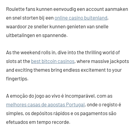
Roulette fans kunnen eenvoudig een account aanmaken
en snel storten bij een
online casino buitenland
,
waardoor ze sneller kunnen genieten van snelle
uitbetalingen en spannende.
As the weekend rolls in, dive into the thrilling world of
slots at the
best bitcoin casinos
, where massive jackpots
and exciting themes bring endless excitement to your
fingertips.
A emoção do jogo ao vivo é incomparável, com as
melhores casas de apostas Portugal
, onde o registo é
simples, os depósitos rápidos e os pagamentos são
efetuados em tempo recorde.