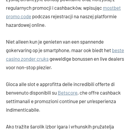
regularnych promocji i cashbacków, wpisując
mostbet
promo code
podczas rejestracji na naszej platformie
hazardowej online.
Niet alleen kun je genieten van een spannende
gokervaring op je smartphone, maar ook biedt het
beste
casino zonder cruks
geweldige bonussen en live dealers
voor non-stop plezier.
Gioca alle slot e approfitta delle incredibili offerte di
benvenuto disponibili su
Betscore
, che offre cashback
settimanali e promozioni continue per un’esperienza
indimenticabile.
Ako tražite šarolik izbor igara i vrhunskih pružatelja