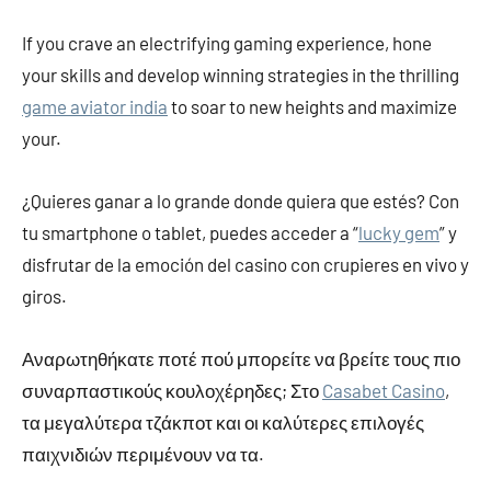
If you crave an electrifying gaming experience, hone
your skills and develop winning strategies in the thrilling
game aviator india
to soar to new heights and maximize
your.
¿Quieres ganar a lo grande donde quiera que estés? Con
tu smartphone o tablet, puedes acceder a “
lucky gem
” y
disfrutar de la emoción del casino con crupieres en vivo y
giros.
Αναρωτηθήκατε ποτέ πού μπορείτε να βρείτε τους πιο
συναρπαστικούς κουλοχέρηδες; Στο
Casabet Casino
,
τα μεγαλύτερα τζάκποτ και οι καλύτερες επιλογές
παιχνιδιών περιμένουν να τα.