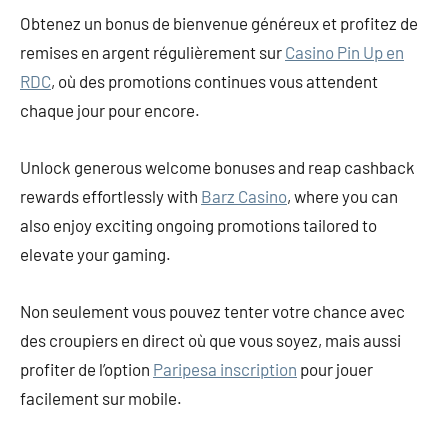
Obtenez un bonus de bienvenue généreux et profitez de
remises en argent régulièrement sur
Casino Pin Up en
RDC
, où des promotions continues vous attendent
chaque jour pour encore.
Unlock generous welcome bonuses and reap cashback
rewards effortlessly with
Barz Casino
, where you can
also enjoy exciting ongoing promotions tailored to
elevate your gaming.
Non seulement vous pouvez tenter votre chance avec
des croupiers en direct où que vous soyez, mais aussi
profiter de l’option
Paripesa inscription
pour jouer
facilement sur mobile.